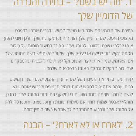
1. 'מה יש בשם?' – בחירה והגדרה
של הדומיין שלך
בחירת שם הדומיין המושלם היא הצעד הראשון בבניית אתר וורדפרס
מקצועי מאפס. שם הדומיין שלך הוא הזהות המקוונת שלך, ולכן חיוני להפוך
אותו לבלתי נשכח ורלוונטי למותג שלך. התחל בסיעור מוחות של מילות
מפתח הקשורות לנישה או לעסק שלך. שקול להשתמש בשם המותג שלך
אם הוא זמין. שמור אותו קצר, פשוט וקל לאיית כדי להבטיח שהמבקרים
יוכלו לזכור בקלות ולהקליד אותו בדפדפנים שלהם.
לאחר מכן, בדוק את הזמינות של שם הדומיין הרצוי. ישנם רשמי דומיינים
רבים שבהם אתה יכול לחפש שמות דומיינים זמינים ולרכוש אותם. ודא
ששם הדומיין שאתה בוחר הוא ייחודי ומשקף את זהות המותג שלך. כמו כן,
מומלץ לאבטח שמות דומיין עם סיומות שונות (.com, .net, .org) כדי להגן
על המותג שלך ולמנוע מהמתחרים להשתמש בשם דומיין דומה.
2. 'לארח או לא לארח?' – הבנה