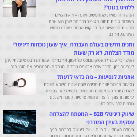
ללהיט בגוגל?
הנישה הרפואית שמחפשים אותה – ולא מוצאים
תשובות טובות תחום הטיפול בבריחת שתן הוא אחת
הנישות הרפואיות עם הביקוש הגבוה ביותר בחיפוש
האורגני, אך גם
זמנים חדשים בעולם העבודה_ איך שעון נוכחות דיגיטלי
מודד הצלחה, לא רק שעות
הקשר בין עובד למעסיק מבוסס על אמון, אך במרכזו עומד מדד בסיסי ובלתי ניתן
לערעור: זמן. הדרך שבה ארגונים מודדים, מנהלים ומתמחרים את הזמן הזה
אוזניות לנסיעות – מה כדאי לדעת?
נסיעות ארוכות יוצרות סביבה שבה איכות השמע הופכת
להרבה יותר משמעותית מהיומיום. רעשי רקע, צפיפות,
עייפות והצורך לייצר תחושת פרטיות קטנה משלכם
גורמים לכך שבחירת
שיווק דיגיטלי B2B – המפתח להצלחה
עסקית בעידן המודרני
בעולם העסקי של היום, שיווק דיגיטלי לחברות הפך
להיות הכרח אסטרטגי ולא רק יתרון תחרותי. חברות