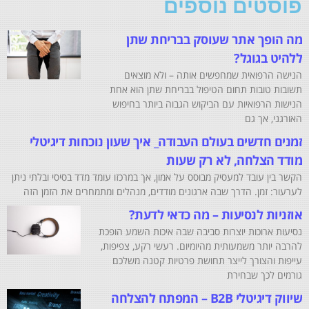
פוסטים נוספים
מה הופך אתר שעוסק בבריחת שתן
ללהיט בגוגל?
הנישה הרפואית שמחפשים אותה – ולא מוצאים
תשובות טובות תחום הטיפול בבריחת שתן הוא אחת
הנישות הרפואיות עם הביקוש הגבוה ביותר בחיפוש
האורגני, אך גם
זמנים חדשים בעולם העבודה_ איך שעון נוכחות דיגיטלי
מודד הצלחה, לא רק שעות
הקשר בין עובד למעסיק מבוסס על אמון, אך במרכזו עומד מדד בסיסי ובלתי ניתן
לערעור: זמן. הדרך שבה ארגונים מודדים, מנהלים ומתמחרים את הזמן הזה
אוזניות לנסיעות – מה כדאי לדעת?
נסיעות ארוכות יוצרות סביבה שבה איכות השמע הופכת
להרבה יותר משמעותית מהיומיום. רעשי רקע, צפיפות,
עייפות והצורך לייצר תחושת פרטיות קטנה משלכם
גורמים לכך שבחירת
שיווק דיגיטלי B2B – המפתח להצלחה