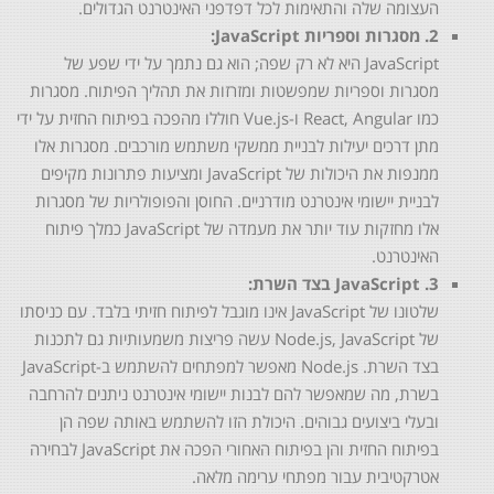
העצומה שלה והתאימות לכל דפדפני האינטרנט הגדולים.
2. מסגרות וספריות JavaScript:
JavaScript היא לא רק שפה; הוא גם נתמך על ידי שפע של
מסגרות וספריות שמפשטות ומזרזות את תהליך הפיתוח. מסגרות
כמו React, Angular ו-Vue.js חוללו מהפכה בפיתוח החזית על ידי
מתן דרכים יעילות לבניית ממשקי משתמש מורכבים. מסגרות אלו
ממנפות את היכולות של JavaScript ומציעות פתרונות מקיפים
לבניית יישומי אינטרנט מודרניים. החוסן והפופולריות של מסגרות
אלו מחזקות עוד יותר את מעמדה של JavaScript כמלך פיתוח
האינטרנט.
3. JavaScript בצד השרת:
שלטונו של JavaScript אינו מוגבל לפיתוח חזיתי בלבד. עם כניסתו
של Node.js, JavaScript עשה פריצות משמעותיות גם לתכנות
בצד השרת. Node.js מאפשר למפתחים להשתמש ב-JavaScript
בשרת, מה שמאפשר להם לבנות יישומי אינטרנט ניתנים להרחבה
ובעלי ביצועים גבוהים. היכולת הזו להשתמש באותה שפה הן
בפיתוח החזית והן בפיתוח האחורי הפכה את JavaScript לבחירה
אטרקטיבית עבור מפתחי ערימה מלאה.