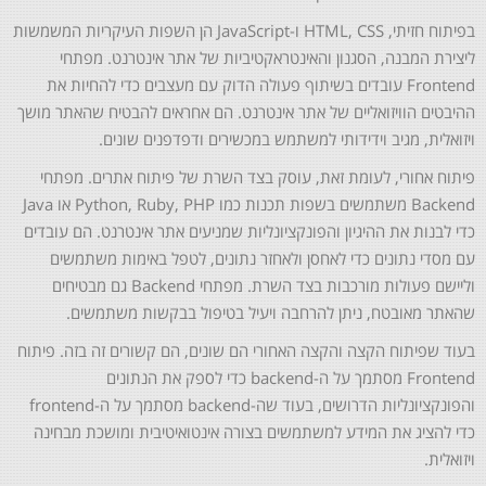
בפיתוח חזיתי, HTML, CSS ו-JavaScript הן השפות העיקריות המשמשות
ליצירת המבנה, הסגנון והאינטראקטיביות של אתר אינטרנט. מפתחי
Frontend עובדים בשיתוף פעולה הדוק עם מעצבים כדי להחיות את
ההיבטים הוויזואליים של אתר אינטרנט. הם אחראים להבטיח שהאתר מושך
ויזואלית, מגיב וידידותי למשתמש במכשירים ודפדפנים שונים.
פיתוח אחורי, לעומת זאת, עוסק בצד השרת של פיתוח אתרים. מפתחי
Backend משתמשים בשפות תכנות כמו Python, Ruby, PHP או Java
כדי לבנות את ההיגיון והפונקציונליות שמניעים אתר אינטרנט. הם עובדים
עם מסדי נתונים כדי לאחסן ולאחזר נתונים, לטפל באימות משתמשים
וליישם פעולות מורכבות בצד השרת. מפתחי Backend גם מבטיחים
שהאתר מאובטח, ניתן להרחבה ויעיל בטיפול בבקשות משתמשים.
בעוד שפיתוח הקצה והקצה האחורי הם שונים, הם קשורים זה בזה. פיתוח
Frontend מסתמך על ה-backend כדי לספק את הנתונים
והפונקציונליות הדרושים, בעוד שה-backend מסתמך על ה-frontend
כדי להציג את המידע למשתמשים בצורה אינטואיטיבית ומושכת מבחינה
ויזואלית.