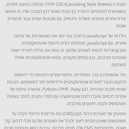
הצגת ה-CSS (Cascading Style Sheets) חוללה מהפכה בעיצוב אתרים,
המאפשרת למפתחים להפריד בין הצגת האתר לבין המבנה שלו. זה איפשר
יצירת אתרים מושכים ויזואלית ודינמיים, עם סגנונות שונים עבור מכשירים
שונים.
הולדתו של JavaScript הרחיבה עוד יותר את האפשרויות של פיתוח
אתרים. עם JavaScript, מפתחים יכולים להוסיף אינטראקטיביות
ופונקציונליות דינמית לאתרים שלהם. זה פתח את הדלת ליצירת יישומי
אינטרנט מורכבים, כגון טפסים מקוונים, מפות אינטראקטיביות ואפילו
משחקים.
ככל שהאינטרנט צבר פופולריות, פיתוח אתרים התפתח כדי להתאים
לביקוש הגובר לאתרים אינטראקטיביים וידידותיים יותר למשתמש. הכנסת
שפות תכנות עורפיות, כגון PHP, Ruby ו-Python, אפשרה פיתוח של
אתרים דינמיים שיוכלו לקיים אינטראקציה עם מסדי נתונים, לטפל באימות
משתמשים ולבצע חישובים מורכבים.
הופעתן של מערכות ניהול תוכן (CMS) כמו וורדפרס ודרופל הקלה על
משתמשים שאינם טכניים ליצור ולנהל את האתרים שלהם מבלי לכתוב קוד
מאפס. פלטפורמות CMS אלה סיפקו תבניות, ערכות נושא ותוספים שניתן