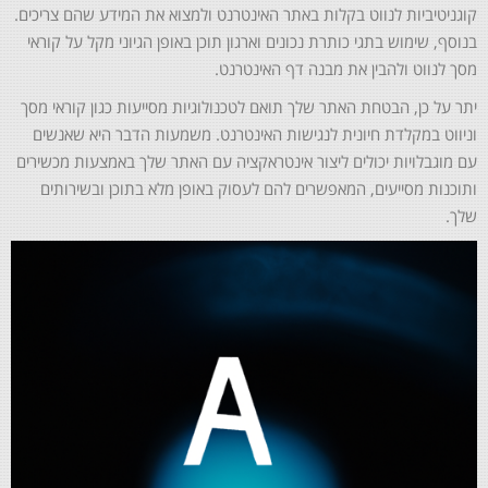
קוגניטיביות לנווט בקלות באתר האינטרנט ולמצוא את המידע שהם צריכים.
בנוסף, שימוש בתגי כותרת נכונים וארגון תוכן באופן הגיוני מקל על קוראי
מסך לנווט ולהבין את מבנה דף האינטרנט.
יתר על כן, הבטחת האתר שלך תואם לטכנולוגיות מסייעות כגון קוראי מסך
וניווט במקלדת חיונית לנגישות האינטרנט. משמעות הדבר היא שאנשים
עם מוגבלויות יכולים ליצור אינטראקציה עם האתר שלך באמצעות מכשירים
ותוכנות מסייעים, המאפשרים להם לעסוק באופן מלא בתוכן ובשירותים
שלך.