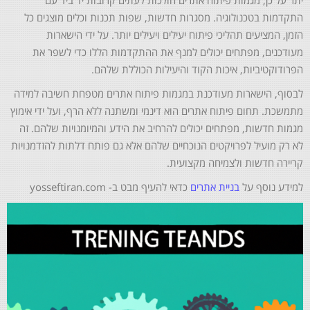
יתר על כן, מגמות פיתוח אתרים הולכות לעתים קרובות יד ביד עם
התקדמות בטכנולוגיה. מסגרות חדשות, שפות תכנות וכלים מוצגים כל
הזמן, המציעים תהליכי פיתוח יעילים ויעילים יותר. על ידי הישארות
מעודכנים, מפתחים יכולים למנף את ההתקדמות הללו כדי לשפר את
הפרודוקטיביות, איכות הקוד והיעילות הכוללת שלהם.
לבסוף, הישארות מעודכנת במגמות פיתוח אתרים מטפחת חשיבה למידה
מתמשכת. תחום פיתוח אתרים הוא דינמי ומשתנה ללא הרף, ועל ידי אימוץ
מגמות חדשות, מפתחים יכולים להרחיב את הידע והמיומנויות שלהם. זה
לא רק מועיל לפרויקטים הנוכחיים שלהם אלא גם פותח דלתות להזדמנויות
קריירה חדשות ולצמיחה מקצועית.
למידע נוסף על
בניית אתרים
כדאי להעיף מבט ב- yosseftiran.com