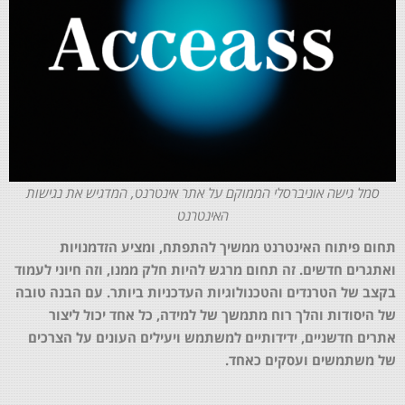
סמל גישה אוניברסלי הממוקם על אתר אינטרנט, המדגיש את נגישות
האינטרנט
תחום פיתוח האינטרנט ממשיך להתפתח, ומציע הזדמנויות
ואתגרים חדשים. זה תחום מרגש להיות חלק ממנו, וזה חיוני לעמוד
בקצב של הטרנדים והטכנולוגיות העדכניות ביותר. עם הבנה טובה
של היסודות והלך רוח מתמשך של למידה, כל אחד יכול ליצור
אתרים חדשניים, ידידותיים למשתמש ויעילים העונים על הצרכים
של משתמשים ועסקים כאחד.