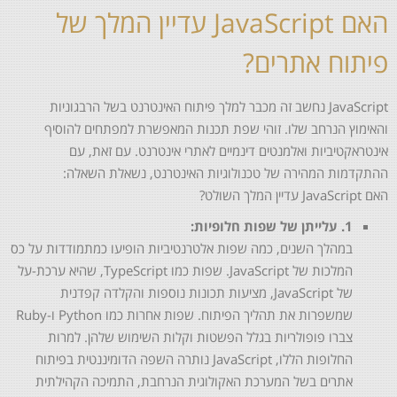
האם JavaScript עדיין המלך של
פיתוח אתרים?
JavaScript נחשב זה מכבר למלך פיתוח האינטרנט בשל הרבגוניות
והאימוץ הנרחב שלו. זוהי שפת תכנות המאפשרת למפתחים להוסיף
אינטראקטיביות ואלמנטים דינמיים לאתרי אינטרנט. עם זאת, עם
ההתקדמות המהירה של טכנולוגיות האינטרנט, נשאלת השאלה:
האם JavaScript עדיין המלך השולט?
1. עלייתן של שפות חלופיות:
במהלך השנים, כמה שפות אלטרנטיביות הופיעו כמתמודדות על כס
המלכות של JavaScript. שפות כמו TypeScript, שהיא ערכת-על
של JavaScript, מציעות תכונות נוספות והקלדה קפדנית
שמשפרות את תהליך הפיתוח. שפות אחרות כמו Python ו-Ruby
צברו פופולריות בגלל הפשטות וקלות השימוש שלהן. למרות
החלופות הללו, JavaScript נותרה השפה הדומיננטית בפיתוח
אתרים בשל המערכת האקולוגית הנרחבת, התמיכה הקהילתית