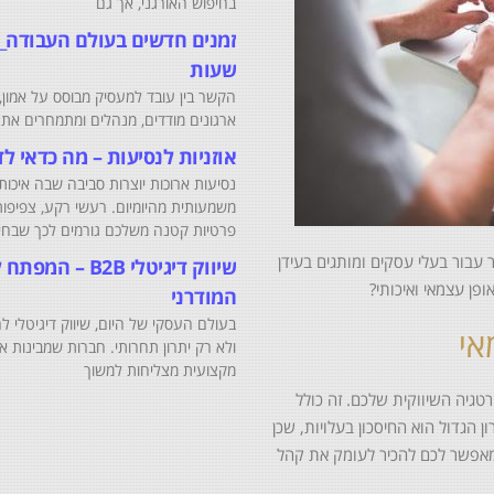
בחיפוש האורגני, אך גם
זמנים חדשים בעולם העבודה_ א
שעות
הקשר בין עובד למעסיק מבוסס על אמון, 
ארגונים מודדים, מנהלים ומתמחרים את 
אוזניות לנסיעות – מה כדאי ל
נסיעות ארוכות יוצרות סביבה שבה איכו
משמעותית מהיומיום. רעשי רקע, צפיפות,
פרטיות קטנה משלכם גורמים לכך שבחי
 עבור בעלי עסקים ומותגים בעידן
שיווק דיגיטלי B
ן עצמאי ואיכותי?
המודרני
בעולם העסקי של היום, שיווק דיגיטלי 
אי
ולא רק יתרון תחרותי. חברות שמבינות א
מקצועית מצליחות למשוך
טגיה השיווקית שלכם. זה כולל
ן הגדול הוא החיסכון בעלויות, שכן
 מאפשר לכם להכיר לעומק את קהל