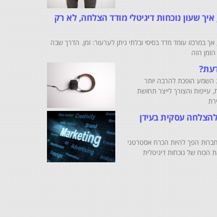
יך שעון נוכחות דיגיטלי מודד הצלחה, לא רק
אך במרכזו עומד מדד בסיסי ובלתי ניתן לערעור: זמן. הדרך שבה
הזמן הזה
דעת?
ת השמע הופכת להרבה יותר
 עייפות והצורך לייצר תחושת
רת
B2 – המפתח להצלחה עסקית בעידן
לחברות הפך להיות הכרח אסטרטגי
ת הכוח של נוכחות דיגיטלית