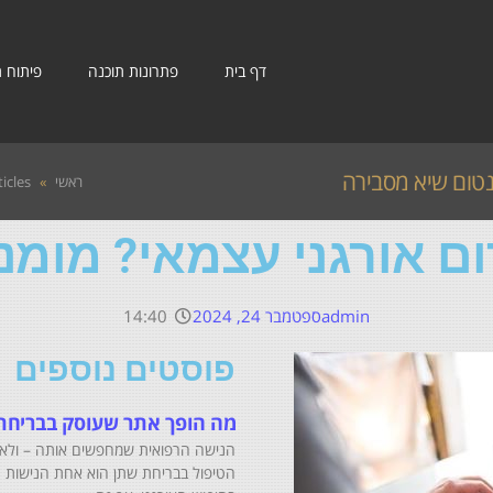
דף בית
פתרונות תוכנה
פיתוח 
נטום שיא מסבירה
ראשי
»
ticles
ם אורגני עצמאי? מומנ
admin
ספטמבר 24, 2024
14:40
פוסטים נוספים
מה הופך אתר שעוסק בבריחת 
הנישה הרפואית שמחפשים אותה – ולא 
הטיפול בבריחת שתן הוא אחת הנישות ה