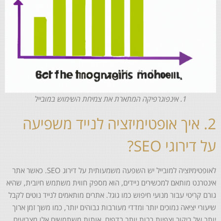
1. אינפוגרפיקה המתארת את צמיחת השימוש במובייל
2. איך אופטימיזציה לנייד משפיעה
על דירוגי SEO?
לאופטימיזציה למובייל יש השפעה משמעותית על דירוג SEO. כאשר אתר
אינטרנט מותאם למכשירים ניידים, הוא מספק חווית משתמש חיובית, שהיא
גורם קריטי עבור מנועי חיפוש כמו גוגל. אתרים מותאמים לנייד נוטים לקבל
שיעורי יציאה נמוכים יותר ומדדי מעורבות גבוהים יותר, כמו משך זמן ארוך
יותר של ביקור וצפיות רבות יותר בדפים. אותות משתמשים אלו מצביעים