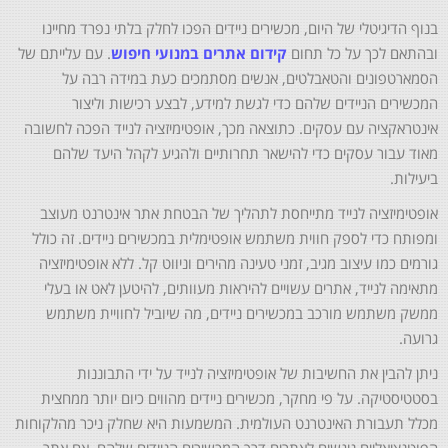
בנוף הדיגיטלי של היום, מכשירים ניידים הפכו לחלק בלתי נפרד מחיינו
ובהתאם לכך על כל תחום
קידום אתרים במנועי חיפוש
. עם עלייתם של
הסמארטפונים והטאבלטים, אנשים מסתמכים כעת במידה רבה על
המכשירים הניידים שלהם כדי לגשת למידע, לבצע רכישות וליצור
אינטראקציה עם עסקים. כתוצאה מכך, אופטימיזציה לנייד הפכה לחשובה
מאוד עבור עסקים כדי להישאר תחרותיים ולהגיע לקהל היעד שלהם
ביעילות.
אופטימיזציה לנייד מתייחסת לתהליך של הבטחת אתר אינטרנט מעוצב
ומפותח כדי לספק חווית משתמש אופטימלית במכשירים ניידים. זה כולל
גורמים כמו עיצוב מגיב, זמני טעינה מהירים וניווט קל. ללא אופטימיזציה
מתאימה לנייד, אתרים עשויים להיראות מעוותים, להיטען לאט או בעלי
ממשק משתמש מורכב במכשירים ניידים, מה שיוביל לחוויית משתמש
גרועה.
ניתן להבין את החשיבות של אופטימיזציה לנייד על ידי התבוננות
בסטטיסטיקה. על פי מחקר, מכשירים ניידים מהווים כיום יותר ממחצית
מכלל תעבורת האינטרנט העולמית. המשמעות היא שחלק ניכר מהלקוחות