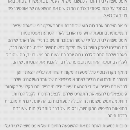
אופטימיזציה לנייד הוכחה כמשנה משחק לעסקים בתעשיות שונות. בואו
נסתכל על כמה סיפורי הצלחה המדגישים את ההשפעה של אופטימיזציה
לנייד על SEO.
סיפור הצלחה אחד כזה הוא של חברת מסחר אלקטרוני שראתה עלייה
משמעותית בתנועת החיפוש האורגני לאחר הטמעת אסטרטגיות
אופטימיזציה לנייד. על ידי שיפור התגובה והעיצוב הנייד של האתר שלהם,
הם הצליחו לספק חווית גלישה חלקה למשתמשים ניידים. כתוצאה מכך,
האתר שלהם התחיל לדרג גבוה יותר בתוצאות החיפוש בנייד, מה שהוביל
לעלייה בתנועה האורגנית ובסופו של דבר להגביר את המכירות שלהם.
מחקר מקרה נוסף כולל מסעדה מקומית שחוותה עלייה יוצאת דופן
בהזמנות ובתנועה רגלית לאחר אופטימיזציה של אתר האינטרנט שלה
למכשירים ניידים. על ידי הטמעת עיצוב ידידותי לנייד, הם הקלו על לקוחות
פוטנציאליים למצוא את התפריט שלהם, לבצע הזמנות ולקבל הנחיות.
חווית משתמש משופרת זו הובילה למעורבות גבוהה יותר, לנראות מוגברת
בתוצאות החיפוש המקומיות, ובסופו של דבר ליותר לקוחות שעוברים
בדלתותיהם.
סוכנות נסיעות ראתה גם את ההשפעה החיובית של אופטימיזציה לנייד על