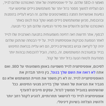
מאמצי ה-SEO שלהם. על ידי אופטימיזציה של אתר האינטרנט שלהם לנייד,
הם הצליחו למשוך מספר גדול יותר של משתמשים ניידים שחיפשו יעדי
נסיעות ואפשרויות הזמנה בסמארטפונים שלהם. זה הביא לעלייה בהזמנות
ובהכנסות, מכיוון שמשתמשים ניידים מצאו שקל ונוח לנווט באתר
האינטרנט שלהם ולהשלים את סידורי הנסיעה שלהם תוך כדי תנועה.
לבסוף, אתר חדשות ראה דחיפה משמעותית בתנועה האורגנית שלו לנייד
לאחר הטמעת טכניקות אופטימיזציה לנייד. על ידי הבטחה שהתוכן שלהם
יהיה קל לקריאה ונגיש במכשירים ניידים, הם ראו עלייה בנראות החיפוש
בנייד ובמעורבות המשתמשים. זה, בתורו, הוביל להכנסות גבוהות יותר
ממודעות ולטווח הגעה גדול יותר של קהל.
לסיכום, אופטימיזציה לנייד משפיעה באופן משמעותי על SEO. ואם
אתה
לא רואה את השם שלך בגוגל
, בין היתר תבדוק את
האופטימיזצייה לנייד. זה לא רק משפר את חוויית המשתמש אלא גם
מגביר את הנראות של האתר שלך בדירוג מנועי החיפוש. ככל
שהשימוש במובייל ממשיך לגדול, עסקים חייבים לתעדף
אופטימיזציה לנייד כדי להישאר תחרותיים, להגיע לקהל רחב יותר
ולהשיג הצלחה בשיווק דיגיטלי.